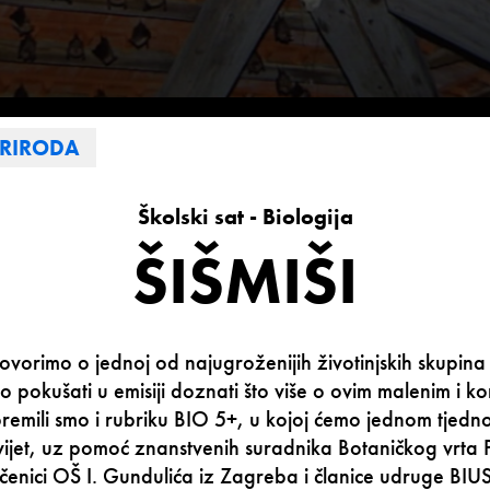
PRIRODA
Školski sat - Biologija
ŠIŠMIŠI
vorimo o jednoj od najugroženijih životinjskih skupina na
mo pokušati u emisiji doznati što više o ovim malenim i ko
emili smo i rubriku BIO 5+, u kojoj ćemo jednom tjedn
svijet, uz pomoć znanstvenih suradnika Botaničkog vrt
učenici OŠ I. Gundulića iz Zagreba i članice udruge BIU