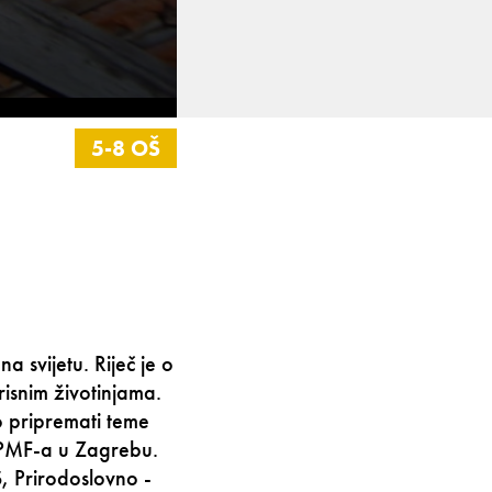
5-8 OŠ
 svijetu. Riječ je o
risnim životinjama.
o pripremati teme
a PMF-a u Zagrebu.
S, Prirodoslovno -