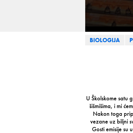
0
seconds
BIOLOGIJA
of
29
minutes,
57
seconds
Volume
90%
U Školskome satu go
šišmišima, i mi će
Nakon toga pripr
vezane uz biljni 
Gosti emisije su 