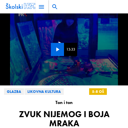
13:33
0
GLAZBA
LIKOVNA KULTURA
5-8 OŠ
1-4 SŠ
seconds
of
0
Ton i ton
seconds
ZVUK NIJEMOG I BOJA
MRAKA