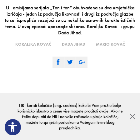
U emisijama serijala „Ton i ton“ obuhvaćena su dva umjetnička
izričaja - jedan iz područja likovnosti i drugi iz područja glazbe
te se isprepliću vezujući se uz nekoliko osnovnih karakterističnih
tema. U ovoj epizodi upoznajte slikaricu Koraljku Kovač i grupu
Dada Jihad.
KORALJKA KOVAČ
DADA JIHAD
MARIO KOVAČ
TON I TON
HRT koristi kolačiće (eng. cookies) kako bi Vam pružio bolje
korisničko iskustvo o čemu više možete pročitati
ovdje
. Ako ne
Ton i ton
želite dopustiti da HRT na vaše računalo upisuje kolačiće,
TONOVI ŽICA I
možete to spriječiti postavkama Vašega internetskog
ŽIČANI CRTEŽ
preglednika.