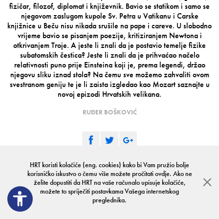
fizičar, filozof, diplomat i književnik. Bavio se statikom i samo se
njegovom zaslugom kupole Sv. Petra u Vatikanu i Carske
knjižnice u Beču nisu nikada srušile na pape i careve. U slobodno
vrijeme bavio se pisanjem poezije, kritiziranjem Newtona i
otkrivanjem Troje. A jeste li znali da je postavio temelje fizike
subatomskih čestica? Jeste li znali da je prihvaćao načelo
relativnosti puno prije Einsteina koji je, prema legendi, držao
njegovu sliku iznad stola? Na čemu sve možemo zahvaliti ovom
svestranom geniju te je li zaista izgledao kao Mozart saznajte u
novoj epizodi Hrvatskih velikana.
RUĐER BOŠKOVIĆ
HRT koristi kolačiće (eng. cookies) kako bi Vam pružio bolje
korisničko iskustvo o čemu više možete pročitati
ovdje
. Ako ne
želite dopustiti da HRT na vaše računalo upisuje kolačiće,
HRVATSKI VELIKANI 2
možete to spriječiti postavkama Vašega internetskog
preglednika.
Hrvatski velikani 2