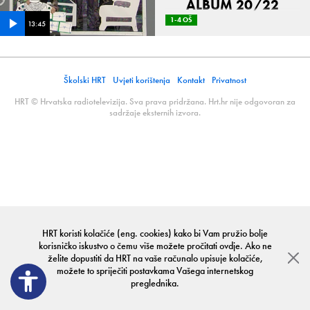
ALBUM 20/22
1-4 OŠ
13:45
Školski HRT
Uvjeti korištenja
Kontakt
Privatnost
HRT © Hrvatska radiotelevizija. Sva prava pridržana. Hrt.hr nije odgovoran za
sadržaje eksternih izvora.
HRT koristi kolačiće (eng. cookies) kako bi Vam pružio bolje
korisničko iskustvo o čemu više možete pročitati
ovdje
. Ako ne
želite dopustiti da HRT na vaše računalo upisuje kolačiće,
možete to spriječiti postavkama Vašega internetskog
preglednika.