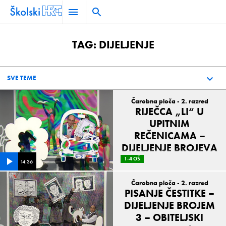
TAG: DIJELJENJE
Čarobna ploča - 2. razred
RIJEČCA „LI“ U
UPITNIM
REČENICAMA –
DIJELJENJE BROJEVA
– STAMBENA
1-4 OŠ
14:36
ZGRADA 12/22
Čarobna ploča - 2. razred
PISANJE ČESTITKE –
DIJELJENJE BROJEM
3 – OBITELJSKI