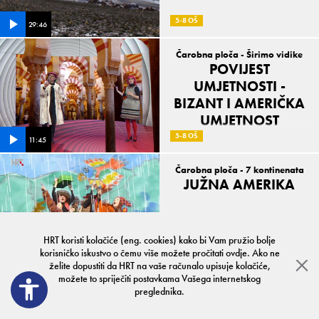
5-8 OŠ
29:46
Čarobna ploča - Širimo vidike
POVIJEST
UMJETNOSTI -
BIZANT I AMERIČKA
UMJETNOST
5-8 OŠ
11:45
Čarobna ploča - 7 kontinenata
JUŽNA AMERIKA
HRT koristi kolačiće (eng. cookies) kako bi Vam pružio bolje
korisničko iskustvo o čemu više možete pročitati
1-4 OŠ
5-8 OŠ
ovdje
. Ako ne
15:25
želite dopustiti da HRT na vaše računalo upisuje kolačiće,
možete to spriječiti postavkama Vašega internetskog
preglednika.
Školski HRT
Uvjeti korištenja
Kontakt
Privatnost