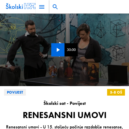
30:00
0
POVIJEST
5-8 OŠ
seconds
of
0
Školski sat - Povijest
seconds
RENESANSNI UMOVI
Renesansni umovi - U 15. stoljeću počinje razdoblje renesanse,