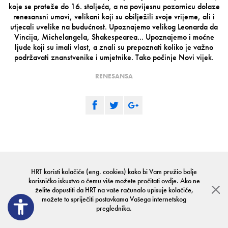
koje se proteže do 16. stoljeća, a na povijesnu pozornicu dolaze
renesansni umovi, velikani koji su obilježili svoje vrijeme, ali i
utjecali uvelike na budućnost. Upoznajemo velikog Leonarda da
Vincija, Michelangela, Shakespearea... Upoznajemo i moćne
ljude koji su imali vlast, a znali su prepoznati koliko je važno
podržavati znanstvenike i umjetnike. Tako počinje Novi vijek.
RENESANSA
ŠKOLSKI SAT - POVIJEST
HRT koristi kolačiće (eng. cookies) kako bi Vam pružio bolje
korisničko iskustvo o čemu više možete pročitati
ovdje
. Ako ne
Školski sat - Povijest
želite dopustiti da HRT na vaše računalo upisuje kolačiće,
ROMANTIČNO I
možete to spriječiti postavkama Vašega internetskog
ROMANTIZAM
preglednika.