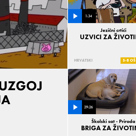
1:34
Jezični crtići
UZVICI ZA ŽIVOT
HRVATSKI
5-8 OŠ
 UZGOJ
JA
29:26
Školski sat - Priroda
BRIGA ZA ŽIVOTI