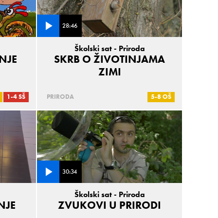
28:46
Školski sat - Priroda
INJE
SKRB O ŽIVOTINJAMA
ZIMI
1-4 SŠ
PRIRODA
5-8 OŠ
30:34
Školski sat - Priroda
NJE
ZVUKOVI U PRIRODI