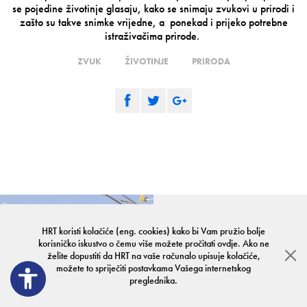
se pojedine životinje glasaju, kako se snimaju zvukovi u prirodi i
zašto su takve snimke vrijedne, a ponekad i prijeko potrebne
istraživačima prirode.
ZVUK
ŽIVOTINJE
PRIRODA
ŠKOLSKI SAT - PRIRODA
Školski sat - Priroda
ZAŠTIĆENE I
HRT koristi kolačiće (eng. cookies) kako bi Vam pružio bolje
INVAZIVNE VRSTE
korisničko iskustvo o čemu više možete pročitati
ovdje
. Ako ne
želite dopustiti da HRT na vaše računalo upisuje kolačiće,
možete to spriječiti postavkama Vašega internetskog
preglednika.
5-8 OŠ
30:14