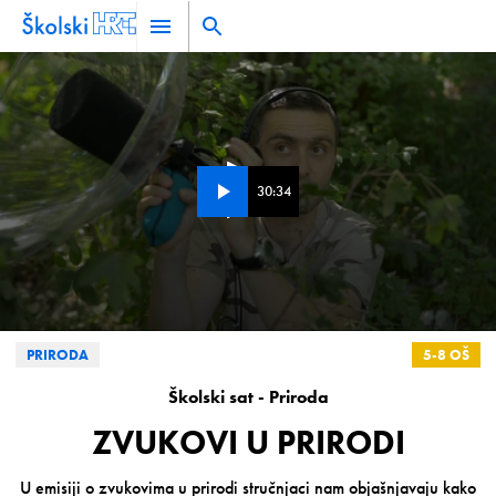
30:34
0
PRIRODA
5-8 OŠ
seconds
of
0
Školski sat - Priroda
seconds
ZVUKOVI U PRIRODI
U emisiji o zvukovima u prirodi stručnjaci nam objašnjavaju kako